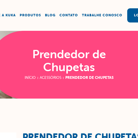
 A KUKA
PRODUTOS
BLOG
CONTATO
TRABALHE CONOSCO
L
Prendedor de
Chupetas
INÍCIO
:
ACESSÓRIOS
:
PRENDEDOR DE CHUPETAS
PRENDEDOR DE CHUPETA