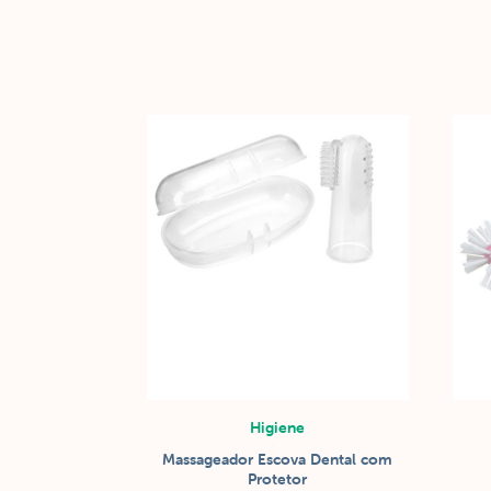
Higiene
/
Massageador Escova Dental com
Higiene do BEBÊ
Protetor