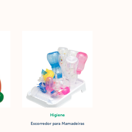
Higiene
/
Escorredor para Mamadeiras
Higiene do produto