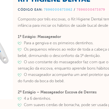
CÓDIGO EAN:
7896000673862
/
7896000673879
Composto por três escovas, o Kit Higiene Dental t
infância para iniciar os hábitos de saúde bucal desd
1º Estágio: Massageador
Para a gengiva e os primeiros dentinhos.
Os pequenos relevos ao redor de toda a cabeça
bebê, diminuindo o desconforto da 1ª dentição.
O uso constante do massageador faz com que o 
sensação da escova, enquanto aprende bons hábitos 
O massageador acompanha um anel protetor que 
do fundo da boca do bebê.
2º Estágio – Massageador Escova de Dentes
4 a 6 dentinhos.
Com suaves cerdas de borracha, pode ser usada 