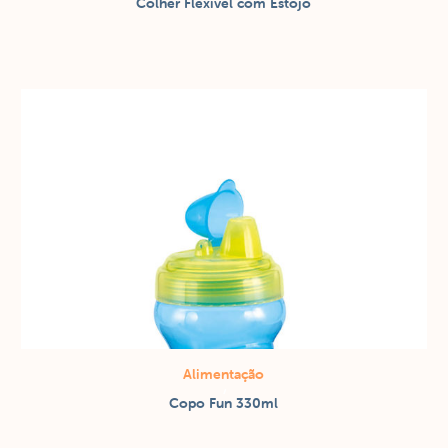
Colher Flexível com Estojo
Talheres
Alimentação
/
Copo Fun 330ml
Copos / canecas