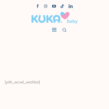
[yith_wcwl_wishlist]